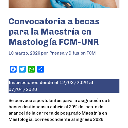
Convocatoria a becas
para la Maestría en
Mastología FCM-UNR
18 marzo, 2026
por
Prensa y Difusión FCM
F
T
W
S
a
w
h
h
Inscripciones desde el 12/03/2026 al
c
i
a
a
07/04/2026
e
t
t
r
b
t
s
e
Se convoca a postulantes para la asignación de 5
o
e
A
becas destinadas a cubrir el 20% del costo del
o
r
p
arancel de la carrera de posgrado Maestría en
k
p
Mastología, correspondiente al ingreso 2026.