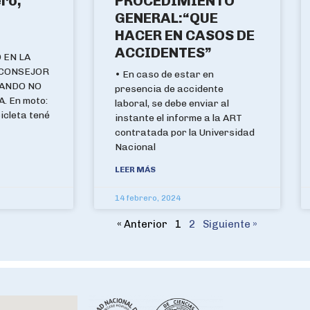
ro,
PROCEDIMIENTO
GENERAL:“QUE
HACER EN CASOS DE
ACCIDENTES”
 EN LA
 CONSEJOR
• En caso de estar en
ANDO NO
presencia de accidente
. En moto:
laboral, se debe enviar al
icleta tené
instante el informe a la ART
contratada por la Universidad
Nacional
LEER MÁS
14 febrero, 2024
« Anterior
1
2
Siguiente »