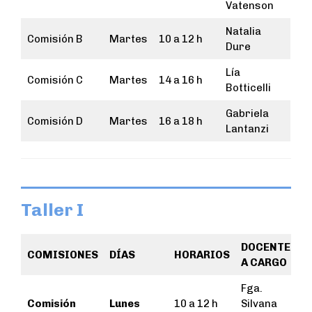
Vatenson
Natalia
Comisión B
Martes
10 a 12 h
Dure
Lía
Comisión C
Martes
14 a 16 h
Botticelli
Gabriela
Comisión D
Martes
16 a 18 h
Lantanzi
Taller I
DOCENTES
COMISIONES
DÍAS
HORARIOS
A CARGO
Fga.
Comisión
Lunes
10 a 12 h
Silvana