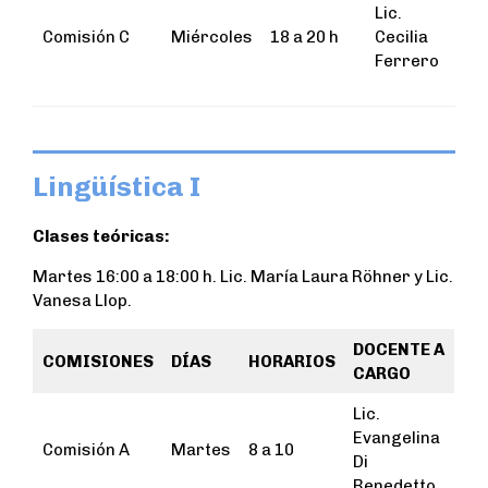
Lic.
Comisión C
Miércoles
18 a 20 h
Cecilia
Ferrero
Lingüística I
Clases teóricas:
Martes 16:00 a 18:00 h. Lic. María Laura Röhner y Lic.
Vanesa Llop.
DOCENTE A
COMISIONES
DÍAS
HORARIOS
CARGO
Lic.
Evangelina
Comisión A
Martes
8 a 10
Di
Benedetto