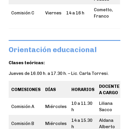
Cometto,
Comisión C
Viernes
14 a 16 h
Franco
Orientación educacional
Clases teóricas:
Jueves de 16.00 h. a 17.30 h. – Lic. Carla Torresi.
DOCENTE
COMISIONES
DÍAS
HORARIOS
A CARGO
10 a 11.30
Liliana
Comisión A
Miércoles
h
Sacco
14 a 15.30
Aldana
Comisión B
Miércoles
h
Alberto