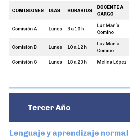
DOCENTE A
COMISIONES
DÍAS
HORARIOS
CARGO
Luz María
Comisión A
Lunes
8 a 10 h
Comino
Luz María
Comisión B
Lunes
10 a 12 h
Comino
Comisión C
Lunes
18 a 20 h
Melina López
Tercer Año
Lenguaje y aprendizaje normal