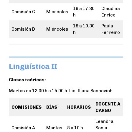
16 a 17.30
Claudina
Comisión C
Miércoles
h
Enrico
18 a 19.30
Paula
Comisión D
Miércoles
h
Ferreiro
Lingüística II
Clases teóricas:
Martes de 12.00 h a 14.00 h. Lic. Iliana Sancevich
DOCENTE A
COMISIONES
DÍAS
HORARIOS
CARGO
Leandra
Comisión A
Martes
8 a 10 h
Sonia