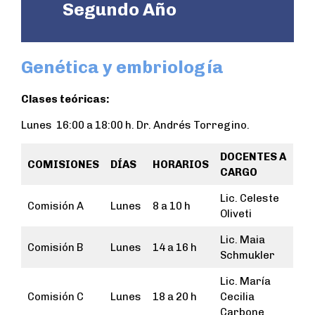
Segundo Año
Genética y embriología
Clases teóricas:
Lunes 16:00 a 18:00 h. Dr. Andrés Torregino.
DOCENTES A
COMISIONES
DÍAS
HORARIOS
CARGO
Lic. Celeste
Comisión A
Lunes
8 a 10 h
Oliveti
Lic. Maia
Comisión B
Lunes
14 a 16 h
Schmukler
Lic. María
Comisión C
Lunes
18 a 20 h
Cecilia
Carbone