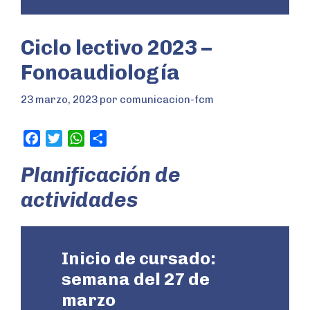
Ciclo lectivo 2023 –
Fonoaudiología
23 marzo, 2023
por
comunicacion-fcm
F
T
W
S
a
w
h
h
Planificación de
c
i
a
a
e
t
t
r
actividades
b
t
s
e
o
e
A
o
r
p
k
p
Inicio de cursado:
semana del 27 de
marzo