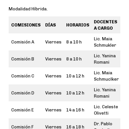
Modalidad Híbrida.
DOCENTES
COMISIONES
DÍAS
HORARIOS
A CARGO
Lic. Maia
Comisión A
Viernes
8 a 10 h
Schmukler
Lic. Yanina
Comisión B
Viernes
8 a 10 h
Romani
Lic. Maia
Comisión C
Viernes
10 a 12 h
Schmuclker
Lic. Yanina
Comisión D
Viernes
10 a 12 h
Romani
Lic. Celeste
Comisión E
Viernes
14 a 16 h
Olivetti
Dr. Pablo
Comisión F
Viernes
16 a 18 h