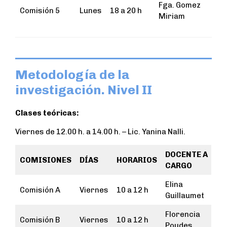
Fga. Gomez
Comisión 5
Lunes
18 a 20 h
Miriam
Metodología de la
investigación. Nivel II
Clases teóricas:
Viernes de 12.00 h. a 14.00 h. – Lic. Yanina Nalli.
DOCENTE A
COMISIONES
DÍAS
HORARIOS
CARGO
Elina
Comisión A
Viernes
10 a 12 h
Guillaumet
Florencia
Comisión B
Viernes
10 a 12 h
Poudes