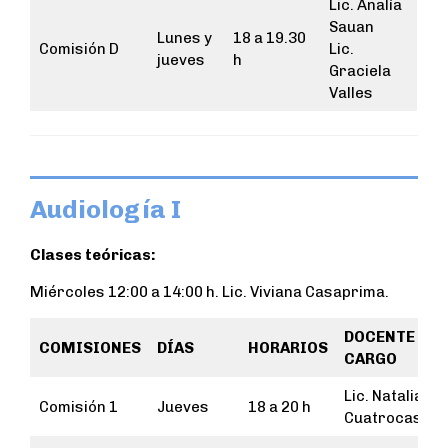
Lic. Analía
Sauan
Lunes y
18 a 19.30
Comisión D
Lic.
jueves
h
Graciela
Valles
Audiología I
Clases teóricas:
Miércoles 12:00 a 14:00 h. Lic. Viviana Casaprima.
DOCENTE A
COMISIONES
DÍAS
HORARIOS
CARGO
Lic. Natalia
Comisión 1
Jueves
18 a 20 h
Cuatrocasas