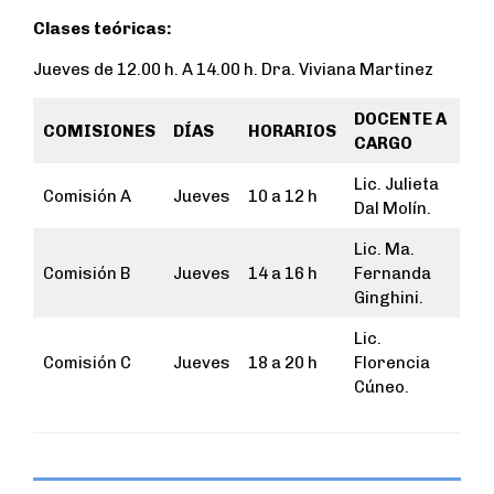
Clases teóricas:
Jueves de 12.00 h. A 14.00 h. Dra. Viviana Martinez
DOCENTE A
COMISIONES
DÍAS
HORARIOS
CARGO
Lic. Julieta
Comisión A
Jueves
10 a 12 h
Dal Molín.
Lic. Ma.
Comisión B
Jueves
14 a 16 h
Fernanda
Ginghini.
Lic.
Comisión C
Jueves
18 a 20 h
Florencia
Cúneo.