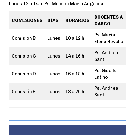
Lunes 12 a 14 h. Ps. Milicich María Angélica
DOCENTES A
COMISIONES
DÍAS
HORARIOS
CARGO
Ps. Maria
Comisión B
Lunes
10 a 12 h
Elena Novello
Ps. Andrea
Comisión C
Lunes
14 a 16 h
Santi
Ps. Giselle
Comisión D
Lunes
16 a 18 h
Latino
Ps. Andrea
Comisión E
Lunes
18 a 20 h
Santi