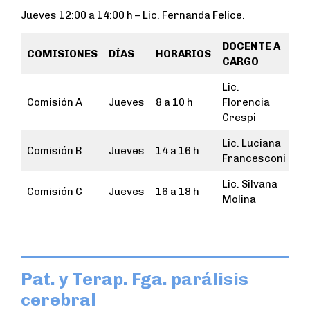
Jueves 12:00 a 14:00 h – Lic. Fernanda Felice.
DOCENTE A
COMISIONES
DÍAS
HORARIOS
CARGO
Lic.
Comisión A
Jueves
8 a 10 h
Florencia
Crespi
Lic. Luciana
Comisión B
Jueves
14 a 16 h
Francesconi
Lic. Silvana
Comisión C
Jueves
16 a 18 h
Molina
Pat. y Terap. Fga. parálisis
cerebral