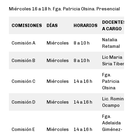
Miércoles 16 a 18 h. Fga. Patricia Olsina. Presencial
DOCENTES
COMISIONES
DÍAS
HORARIOS
A CARGO
Natalia
Comisión A
Miércoles
8 a 10 h
Retamal
Lic Maria
Comisión B
Miércoles
8 a 10 h
Siria Tiberi
Fga.
Comisión C
Miércoles
14 a 16 h
Patricia
Olsina
Lic. Romina
Comisión D
Miércoles
14 a 16 h
Ocampo
Fga.
Adelaida
Comisión E
Miércoles
14 a 16 h
Giménez-