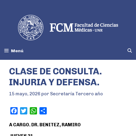
Menú
CLASE DE CONSULTA.
INJURIA Y DEFENSA.
15 mayo, 2026
por
Secretaría Tercero año
F
T
W
S
a
w
h
h
A CARGO. DR. BENITEZ, RAMIRO
c
i
a
a
e
t
t
r