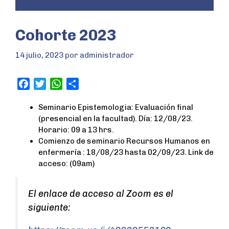
Cohorte 2023
14 julio, 2023
por
administrador
F
T
W
S
a
w
h
h
Seminario Epistemologia: Evaluación final
c
i
a
a
(presencial en la facultad). Día: 12/08/23.
e
t
t
r
Horario: 09 a 13 hrs.
b
t
s
e
Comienzo de seminario Recursos Humanos en
o
e
A
enfermería : 18/08/23 hasta 02/09/23. Link de
o
r
p
acceso: (09am)
k
p
El enlace de acceso al Zoom es el
siguiente: