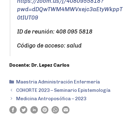
https://zoom.us/j/4080955818?
pwd=dDQwTWM4MWVxejc3aEtyWkppT
0tIUT09
ID de reunión: 408 095 5818
Código de acceso: salud
Docente: Dr. Lepez Carlos
Maestria Administración Enfermería
COHORTE 2023 – Seminario Epistemología
Medicina Antroposófica – 2023