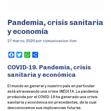
Pandemia, crisis sanitaria
y economía
27 marzo, 2020
por
comunicacion-fcm
F
T
W
S
a
w
h
h
COVID-19. Pandemia, crisis
c
i
a
a
e
t
t
r
sanitaria y económica
b
t
s
e
o
e
A
El mundo en general y nuestro país en particular
o
r
p
está atravesando una crisis INÉDITA. La pandemia
k
p
producida por el COVID-19 ha generado una crisis
sanitaria y económica sin precedentes, de la cual
desconocemos sus implicancias futuras.