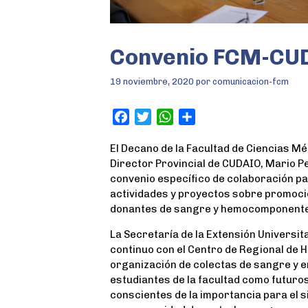
Convenio FCM-CU
19 noviembre, 2020
por
comunicacion-fcm
F
T
W
S
a
w
h
h
El Decano de la Facultad de Ciencias Mé
c
i
a
a
Director Provincial de CUDAIO, Mario P
e
t
t
r
convenio específico de colaboración par
b
t
s
e
actividades y proyectos sobre promoció
o
e
A
donantes de sangre y hemocomponent
o
r
p
k
p
La Secretaría de la Extensión Universita
continuo con el Centro de Regional de 
organización de colectas de sangre y en
estudiantes de la facultad como futuro
conscientes de la importancia para el s