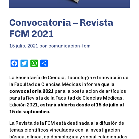
Convocatoria – Revista
FCM 2021
15 julio, 2021
por
comunicacion-fcm
F
T
W
S
a
w
h
h
La Secretaría de Ciencia, Tecnología e Innovación de
c
i
a
a
la Facultad de Ciencias Médicas informa que la
e
t
t
r
convocatoria 2021
para la postulación de artículos
b
t
s
e
para la Revista de la Facultad de Ciencias Médicas.
o
e
A
Edición 2021,
estará abierta desde el 15 de julio al
o
r
p
15 de septiembre.
k
p
La Revista de la FCM está destinada a la difusión de
temas científicos vinculados con la investigación
básica, clínica, epidemiológica y social relacionados