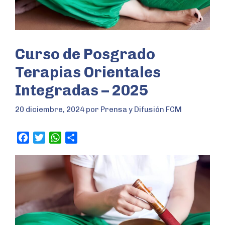
Curso de Posgrado
Terapias Orientales
Integradas – 2025
20 diciembre, 2024
por
Prensa y Difusión FCM
F
T
W
S
a
w
h
h
c
i
a
a
e
t
t
r
b
t
s
e
o
e
A
o
r
p
k
p