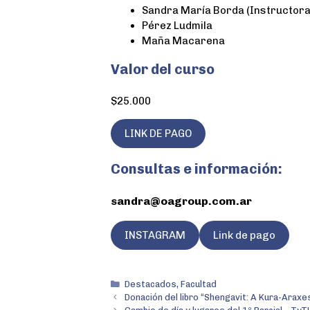
Sandra María Borda (Instructora
Pérez Ludmila
Maña Macarena
Valor del curso
$25.000
LINK DE PAGO
Consultas e información:
sandra@oagroup.com.ar
INSTAGRAM
Link de pago
Destacados
,
Facultad
Donación del libro “Shengavit: A Kura-Araxe