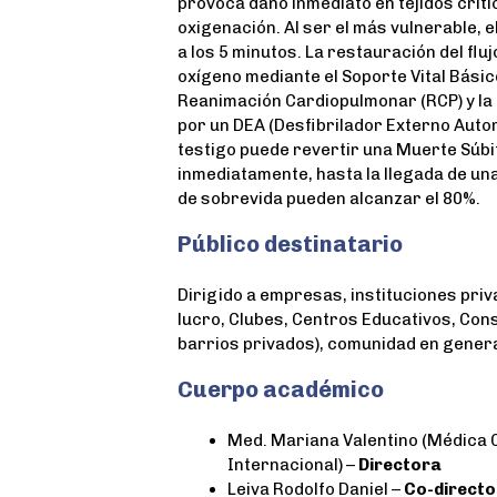
provoca daño inmediato en tejidos crític
oxigenación. Al ser el más vulnerable, e
a los 5 minutos. La restauración del fluj
oxígeno mediante el Soporte Vital Básico
Reanimación Cardiopulmonar (RCP) y la
por un DEA (Desfibrilador Externo Auto
testigo puede revertir una Muerte Súbit
inmediatamente, hasta la llegada de un
de sobrevida pueden alcanzar el 80%.
Público destinatario
Dirigido a empresas, instituciones priv
lucro, Clubes, Centros Educativos, Cons
barrios privados), comunidad en genera
Cuerpo académico
Med. Mariana Valentino (Médica 
Internacional) –
Directora
Leiva Rodolfo Daniel –
Co-directo