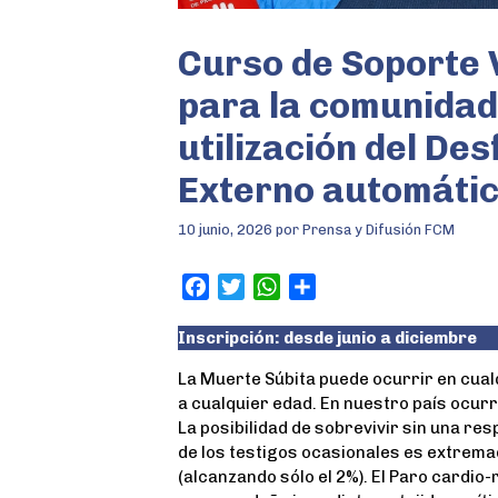
Curso de Soporte V
para la comunidad
utilización del Des
Externo automátic
10 junio, 2026
por
Prensa y Difusión FCM
F
T
W
S
a
w
h
h
Inscripción: desde junio a diciembre
c
i
a
a
e
t
t
r
La Muerte Súbita puede ocurrir en cual
b
t
s
e
a cualquier edad. En nuestro país ocur
o
e
A
La posibilidad de sobrevivir sin una re
o
r
p
de los testigos ocasionales es extrem
k
p
(alcanzando sólo el 2%). El Paro cardio-