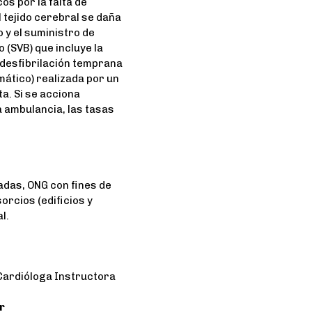
os por la falta de
l tejido cerebral se daña
o y el suministro de
 (SVB) que incluye la
 desfibrilación temprana
mático) realizada por un
a. Si se acciona
a ambulancia, las tasas
adas, ONG con fines de
orcios (edificios y
l.
Cardióloga Instructora
r