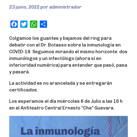
23 junio, 2022
por
administrador
F
T
W
S
a
w
h
h
Colgamos los guantes y bajamos del ring para
c
i
a
a
debatir con el Dr. Botasso sobre la inmunología en
e
t
t
r
COVID-19. Seguimos mirando el mismo horizonte: dos
b
t
s
e
inmunólogos y un infectólogo (ahora sí en
o
e
A
inferioridad numérica) para entender que pasó, pasa
o
r
p
y pasará.
k
p
La actividad es no arancelada y se entregarán
certificados.
Los esperamos el día miércoles 6 de Julio a las 16 h
en el Anfiteatro Central Ernesto “Che” Guevara.