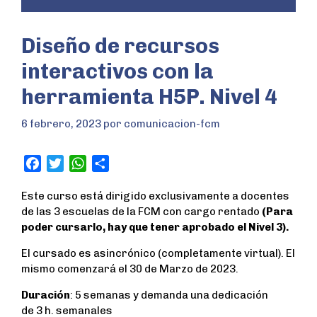
Diseño de recursos
interactivos con la
herramienta H5P. Nivel 4
6 febrero, 2023
por
comunicacion-fcm
F
T
W
S
a
w
h
h
Este curso está dirigido exclusivamente a docentes
c
i
a
a
de las 3 escuelas de la FCM con cargo rentado
(Para
e
t
t
r
poder cursarlo, hay que tener aprobado el Nivel 3).
b
t
s
e
o
e
A
El cursado es asincrónico (completamente virtual). El
o
r
p
mismo comenzará el 30 de Marzo de 2023.
k
p
Duración
: 5 semanas y demanda una dedicación
de 3 h. semanales