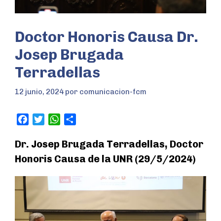
Doctor Honoris Causa Dr.
Josep Brugada
Terradellas
12 junio, 2024
por
comunicacion-fcm
F
T
W
S
a
w
h
h
Dr. Josep Brugada Terradellas, Doctor
c
i
a
a
e
t
t
r
Honoris Causa de la UNR (29/5/2024)
b
t
s
e
o
e
A
o
r
p
k
p