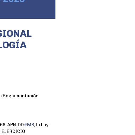
SIONAL
LOGÍA
a Reglamentación
468-APN-DD
#MS
, la Ley
de EJERCICIO