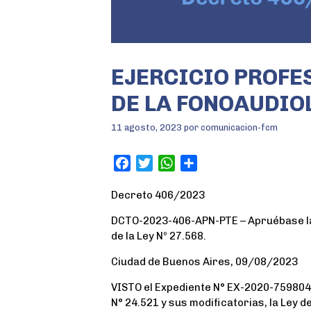
EJERCICIO PROFE
DE LA FONOAUDIO
11 agosto, 2023
por
comunicacion-fcm
F
T
W
S
a
w
h
h
Decreto 406/2023
c
i
a
a
e
t
t
r
DCTO-2023-406-APN-PTE – Apruébase l
b
t
s
e
de la Ley Nº 27.568.
o
e
A
Ciudad de Buenos Aires, 09/08/2023
o
r
p
k
p
VISTO el Expediente N° EX-2020-75980
N° 24.521 y sus modificatorias, la Ley 