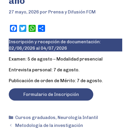
año
27 mayo, 2026
por
Prensa y Difusión FCM
F
T
W
S
a
w
h
h
Inscripción y recepción de documentación:
c
i
a
a
02/06/2026 al 04/07/2026
e
t
t
r
b
t
s
e
Examen: 5 de agosto – Modalidad presencial
o
e
A
Entrevista personal: 7 de agosto.
o
r
p
k
p
Publicación de orden de Mérito: 7 de agosto.
Formulario de Inscripción
Cursos graduados
,
Neurología Infantil
Metodología de la investigación