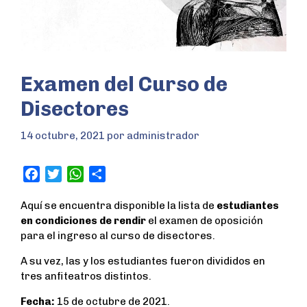
Examen del Curso de
Disectores
14 octubre, 2021
por
administrador
F
T
W
S
a
w
h
h
Aquí se encuentra disponible la lista de
estudiantes
c
i
a
a
en condiciones de rendir
el examen de oposición
e
t
t
r
para el ingreso al curso de disectores.
b
t
s
e
o
e
A
A su vez, las y los estudiantes fueron divididos en
o
r
p
tres anfiteatros distintos.
k
p
Fecha:
15 de octubre de 2021.