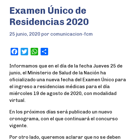
Examen Único de
Residencias 2020
25 junio, 2020
por
comunicacion-fcm
F
T
W
S
a
w
h
h
Informamos que en el día de la fecha Jueves 25 de
c
i
a
a
junio, el Ministerio de Salud de la Nación ha
e
t
t
r
oficializado una nueva fecha del Examen Único para
b
t
s
e
el ingreso a residencias médicas para el día
o
e
A
miércoles 19 de agosto de 2020, con modalidad
o
r
p
virtual.
k
p
En los próximos días será publicado un nuevo
cronograma, con el que continuará el concurso
vigente.
Por otro lado, queremos aclarar que no se deben