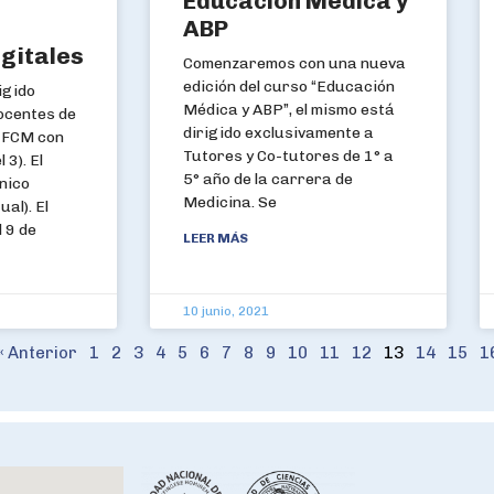
Educación Médica y
ABP
igitales
Comenzaremos con una nueva
edición del curso “Educación
igido
Médica y ABP”, el mismo está
ocentes de
dirigido exclusivamente a
a FCM con
Tutores y Co-tutores de 1° a
 3). El
5° año de la carrera de
nico
Medicina. Se
al). El
 9 de
LEER MÁS
10 junio, 2021
« Anterior
1
2
3
4
5
6
7
8
9
10
11
12
13
14
15
1