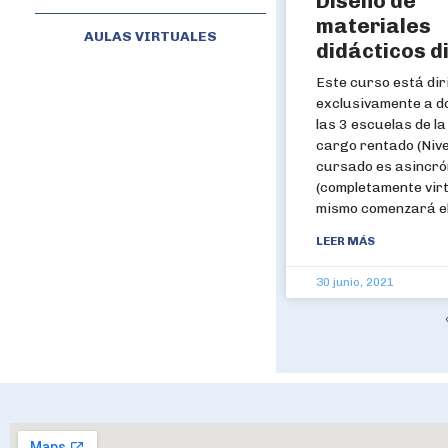
Diseño de
materiales
AULAS VIRTUALES
didácticos d
Este curso está dir
exclusivamente a d
las 3 escuelas de l
cargo rentado (Nivel
cursado es asincró
(completamente virtu
mismo comenzará el
LEER MÁS
30 junio, 2021