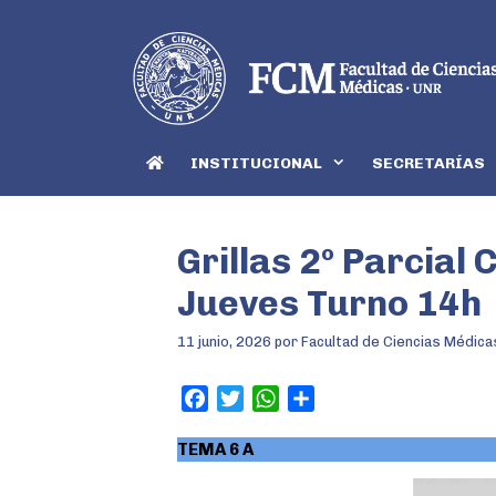
INSTITUCIONAL
SECRETARÍAS
Grillas 2º Parcial 
Jueves Turno 14h
11 junio, 2026
por
Facultad de Ciencias Médica
F
T
W
S
a
w
h
h
TEMA 6 A
c
i
a
a
e
t
t
r