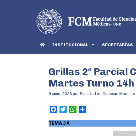
INSTITUCIONAL
SECRETARÍAS
Grillas 2º Parcial 
Martes Turno 14h
9 junio, 2026
por
Facultad de Ciencias Médicas
F
T
W
S
a
w
h
h
TEMA 3 A
c
i
a
a
e
t
t
r