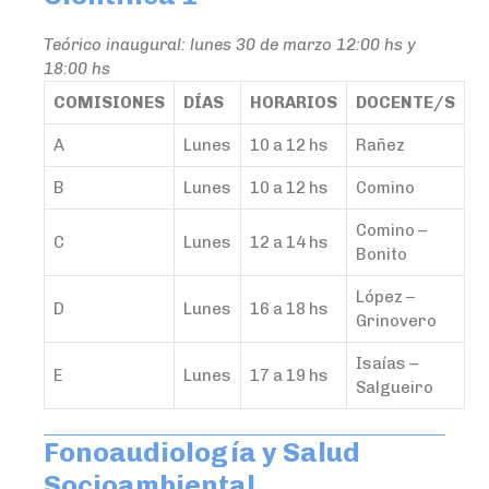
Teórico inaugural: lunes 30 de marzo 12:00 hs y
18:00 hs
COMISIONES
DÍAS
HORARIOS
DOCENTE/S
A
Lunes
10 a 12 hs
Rañez
B
Lunes
10 a 12 hs
Comino
Comino –
C
Lunes
12 a 14 hs
Bonito
López –
D
Lunes
16 a 18 hs
Grinovero
Isaías –
E
Lunes
17 a 19 hs
Salgueiro
Fonoaudiología y Salud
Socioambiental