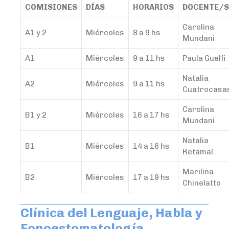
COMISIONES
DÍAS
HORARIOS
DOCENTE/S
Carolina
A1 y 2
Miércoles
8 a 9 hs
Mundani
A1
Miércoles
9 a 11 hs
Paula Guelfi
Natalia
A2
Miércoles
9 a 11 hs
Cuatrocasa
Carolina
B1 y 2
Miércoles
16 a 17 hs
Mundani
Natalia
B1
Miércoles
14 a 16 hs
Retamal
Marilina
B2
Miércoles
17 a 19 hs
Chinelatto
Clínica del Lenguaje, Habla y
Fonoestomatología