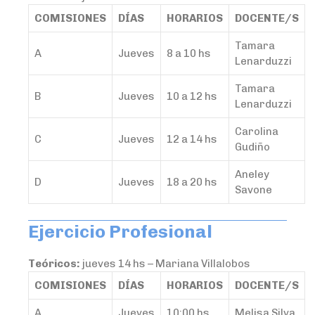
COMISIONES
DÍAS
HORARIOS
DOCENTE/S
Tamara
A
Jueves
8 a 10 hs
Lenarduzzi
Tamara
B
Jueves
10 a 12 hs
Lenarduzzi
Carolina
C
Jueves
12 a 14 hs
Gudiño
Aneley
D
Jueves
18 a 20 hs
Savone
Ejercicio Profesional
Teóricos:
jueves 14 hs – Mariana Villalobos
COMISIONES
DÍAS
HORARIOS
DOCENTE/S
A
Jueves
10:00 hs
Melisa Silva