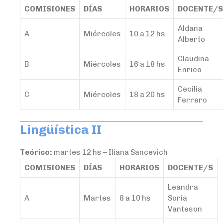
COMISIONES
DÍAS
HORARIOS
DOCENTE/S
Aldana
A
Miércoles
10 a 12 hs
Alberto
Claudina
B
Miércoles
16 a 18 hs
Enrico
Cecilia
C
Miércoles
18 a 20 hs
Ferrero
Lingüística II
Teórico:
martes 12 hs – Iliana Sancevich
COMISIONES
DÍAS
HORARIOS
DOCENTE/S
Leandra
A
Martes
8 a 10 hs
Soria
Vanteson