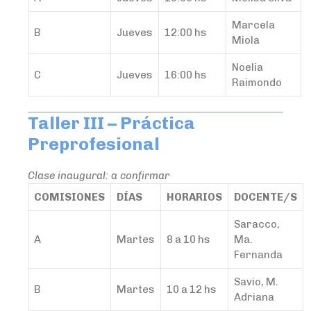
Marcela
B
Jueves
12:00 hs
Miola
Noelia
C
Jueves
16:00 hs
Raimondo
Taller III – Práctica
Preprofesional
Clase inaugural: a confirmar
COMISIONES
DÍAS
HORARIOS
DOCENTE/S
Saracco,
A
Martes
8 a 10 hs
Ma.
Fernanda
Savio, M.
B
Martes
10 a 12 hs
Adriana