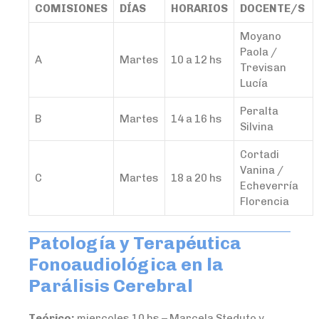
COMISIONES
DÍAS
HORARIOS
DOCENTE/S
Moyano
Paola /
A
Martes
10 a 12 hs
Trevisan
Lucía
Peralta
B
Martes
14 a 16 hs
Silvina
Cortadi
Vanina /
C
Martes
18 a 20 hs
Echeverría
Florencia
Patología y Terapéutica
Fonoaudiológica en la
Parálisis Cerebral
Teórico:
miercoles 10 hs – Marcela Steduto y