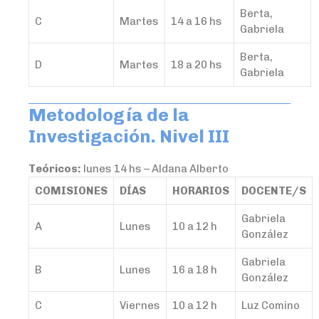
Berta,
C
Martes
14 a 16 hs
Gabriela
Berta,
D
Martes
18 a 20 hs
Gabriela
Metodología de la
Investigación. Nivel III
Teóricos:
lunes 14 hs – Aldana Alberto
COMISIONES
DÍAS
HORARIOS
DOCENTE/S
Gabriela
A
Lunes
10 a 12 h
González
Gabriela
B
Lunes
16 a 18 h
González
C
Viernes
10 a 12 h
Luz Comino