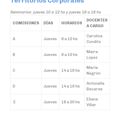
Territorios Corporales
Seminarios: jueves 10 a 12 hs y jueves 16 a 18 hs
DOCENTES
COMISIONES
DÍAS
HORARIOS
A CARGO
Carolina
A
Jueves
8 a 10 hs
Condito
Maira
B
Jueves
8 a 10 hs
Lopez
María
C
Jueves
14 a 16 hs
Negrini
Antonella
D
Jueves
14 a 16 hs
Becares
Eliana
E
Jueves
18 a 20 hs
Villar