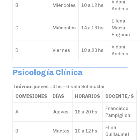
Vidoni,
B
Miércoles
10 a 12 hs
Andrea
Ellena,
C
Miércoles
14 a 16 hs
María
Eugenia
Vidoni,
D
Viernes
18 a 20 hs
Andrea
Psicología Clínica
Teórico:
jueves 10 hs – Gisela Schmukler
COMISIONES
DÍAS
HORARIOS
DOCENTE/S
Francisco
A
Jueves
18 a 20 hs
Pampiglioni
Elina
B
Martes
10 a 12 hs
Guillaumet