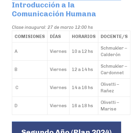
Introducción a la
Comunicación Humana
Clase inaugural: 27 de marzo 12:00 hs
COMISIONES
DÍAS
HORARIOS
DOCENTE/S
Schmukler –
A
Viernes
10 a 12 hs
Calderón
Schmukler –
B
Viernes
12 a 14 hs
Cardonnet
Olivetti –
C
Viernes
14 a 16 hs
Rañez
Olivetti –
D
Viernes
16 a 18 hs
Marise
Segundo Año (Plan 2024)