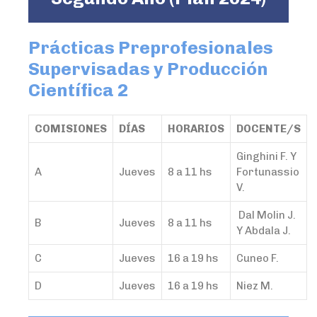
Prácticas Preprofesionales
Supervisadas y Producción
Científica 2
COMISIONES
DÍAS
HORARIOS
DOCENTE/S
Ginghini F. Y
A
Jueves
8 a 11 hs
Fortunassio
V.
Dal Molin J.
B
Jueves
8 a 11 hs
Y Abdala J.
C
Jueves
16 a 19 hs
Cuneo F.
D
Jueves
16 a 19 hs
Niez M.