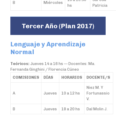
B
Miércoles
hs
Patricia
Tercer Año (Plan 2017)
Lenguaje y Aprendizaje
Normal
Teóricos:
Jueves 14 a 16 hs — Docentes: Ma.
Fernanda Ginghini / Florencia Cúneo
COMISIONES
DÍAS
HORARIOS
DOCENTE/S
Niez M. Y
A
Jueves
10 a 12 hs
Fortunassio
V.
B
Jueves
18 a 20 hs
Dal Molin J.