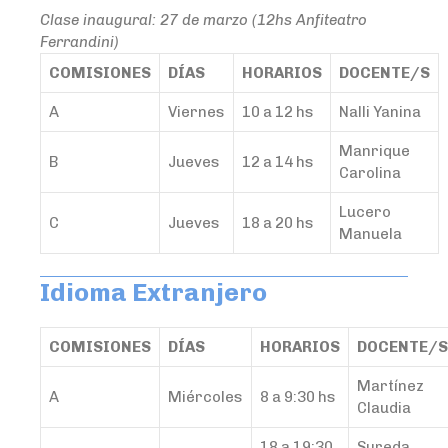
Clase inaugural: 27 de marzo (12hs Anfiteatro
Ferrandini)
COMISIONES
DÍAS
HORARIOS
DOCENTE/S
A
Viernes
10 a 12 hs
Nalli Yanina
Manrique
B
Jueves
12 a 14 hs
Carolina
Lucero
C
Jueves
18 a 20 hs
Manuela
Idioma Extranjero
COMISIONES
DÍAS
HORARIOS
DOCENTE/S
Martínez
A
Miércoles
8 a 9:30 hs
Claudia
18 a 19:30
Sureda