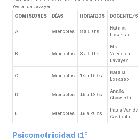
Verórica Lavayen
COMISIONES
DÍAS
HORARIOS
DOCENTE/S
Natalia
A
Miércoles
8 a 10 hs
Losasso
Ma.
B
Miércoles
8 a 10 hs
Verónica
Lavayen
Natalia
C
Miércoles
14 a 16 hs
Losasso
Analía
D
Miércoles
16 a 18 hs
Chiariotti
Paula Van de
E
Miércoles
18 a 20 hs
Casteele
Psicomotricidad (1°