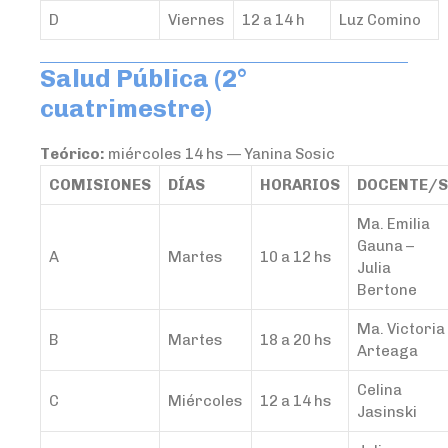
D
Viernes
12 a 14 h
Luz Comino
Salud Pública (2°
cuatrimestre)
Teórico:
miércoles 14 hs — Yanina Sosic
COMISIONES
DÍAS
HORARIOS
DOCENTE/S
Ma. Emilia
Gauna –
A
Martes
10 a 12 hs
Julia
Bertone
Ma. Victoria
B
Martes
18 a 20 hs
Arteaga
Celina
C
Miércoles
12 a 14 hs
Jasinski