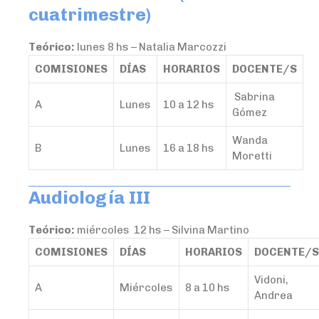
cuatrimestre)
Teórico:
lunes 8 hs – Natalia Marcozzi
COMISIONES
DÍAS
HORARIOS
DOCENTE/S
Sabrina
A
Lunes
10 a 12 hs
Gómez
Wanda
B
Lunes
16 a 18 hs
Moretti
Audiología III
Teórico:
miércoles 12 hs – Silvina Martino
COMISIONES
DÍAS
HORARIOS
DOCENTE/S
Vidoni,
A
Miércoles
8 a 10 hs
Andrea