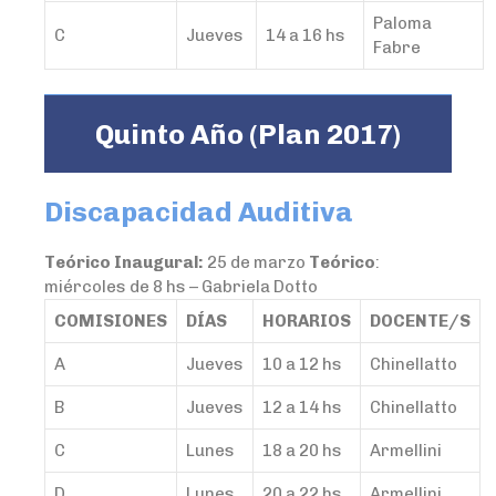
Paloma
C
Jueves
14 a 16 hs
Fabre
Quinto Año (Plan 2017)
Discapacidad Auditiva
Teórico Inaugural:
25 de marzo
Teórico
:
miércoles de 8 hs – Gabriela Dotto
COMISIONES
DÍAS
HORARIOS
DOCENTE/S
A
Jueves
10 a 12 hs
Chinellatto
B
Jueves
12 a 14 hs
Chinellatto
C
Lunes
18 a 20 hs
Armellini
D
Lunes
20 a 22 hs
Armellini