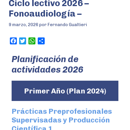
Ciclo lectivo 2026 –
Fonoaudiología –
9 marzo, 2026
por
Fernando Gualtieri
F
T
W
S
a
w
h
h
c
i
a
a
Planificación de
e
t
t
r
actividades 2026
b
t
s
e
o
e
A
o
r
p
Primer Año (Plan 2024)
k
p
Prácticas Preprofesionales
Supervisadas y Producción
Científica 1