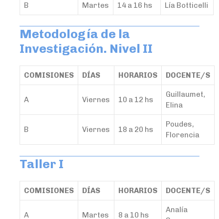
B
Martes
14 a 16 hs
Lía Botticelli
Metodología de la
Investigación. Nivel II
COMISIONES
DÍAS
HORARIOS
DOCENTE/S
Guillaumet,
A
Viernes
10 a 12 hs
Elina
Poudes,
B
Viernes
18 a 20 hs
Florencia
Taller I
COMISIONES
DÍAS
HORARIOS
DOCENTE/S
Analía
A
Martes
8 a 10 hs