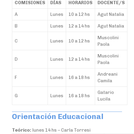
COMISIONES
DÍAS
HORARIOS
DOCENTE/S
A
Lunes
10 a 12 hs
Agut Natalia
B
Lunes
12 a 14 hs
Agut Natalia
Muscolini
C
Lunes
10 a 12 hs
Paola
Muscolini
D
Lunes
12 a 14 hs
Paola
Andreani
F
Lunes
16 a 18 hs
Camila
Gatario
G
Lunes
16 a 18 hs
Lucila
Orientación Educacional
Teórico:
lunes 14 hs – Carla Torresi