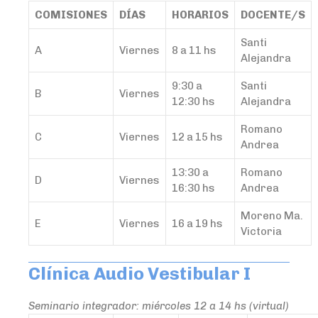
COMISIONES
DÍAS
HORARIOS
DOCENTE/S
Santi
A
Viernes
8 a 11 hs
Alejandra
9:30 a
Santi
B
Viernes
12:30 hs
Alejandra
Romano
C
Viernes
12 a 15 hs
Andrea
13:30 a
Romano
D
Viernes
16:30 hs
Andrea
Moreno Ma.
E
Viernes
16 a 19 hs
Victoria
Clínica Audio Vestibular I
Seminario integrador: miércoles 12 a 14 hs (virtual)