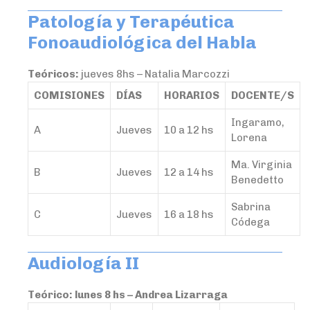
Patología y Terapéutica
Fonoaudiológica del Habla
Teóricos:
jueves 8hs – Natalia Marcozzi
COMISIONES
DÍAS
HORARIOS
DOCENTE/S
Ingaramo,
A
Jueves
10 a 12 hs
Lorena
Ma. Virginia
B
Jueves
12 a 14 hs
Benedetto
Sabrina
C
Jueves
16 a 18 hs
Códega
Audiología II
Teórico: lunes 8 hs – Andrea Lizarraga