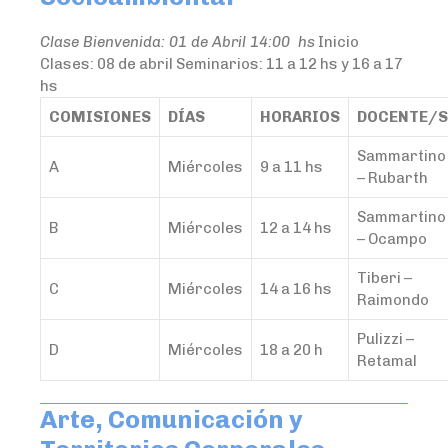
Clase Bienvenida: 01 de Abril 14:00 hs
Inicio
Clases: 08 de abril Seminarios: 11 a 12 hs y 16 a 17
hs
COMISIONES
DÍAS
HORARIOS
DOCENTE/S
Sammartino
A
Miércoles
9 a 11 hs
– Rubarth
Sammartino
B
Miércoles
12 a 14 hs
– Ocampo
Tiberi –
C
Miércoles
14 a 16 hs
Raimondo
Pulizzi –
D
Miércoles
18 a 20 h
Retamal
Arte, Comunicación y