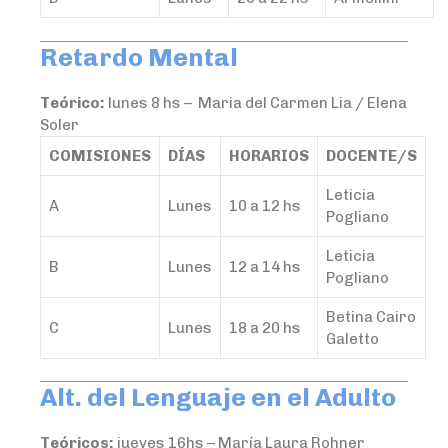
Retardo Mental
Teórico:
lunes 8 hs – Maria del Carmen Lia / Elena
Soler
COMISIONES
DÍAS
HORARIOS
DOCENTE/S
Leticia
A
Lunes
10 a 12 hs
Pogliano
Leticia
B
Lunes
12 a 14 hs
Pogliano
Betina Cairo
C
Lunes
18 a 20 hs
Galetto
Alt. del Lenguaje en el Adulto
Teóricos:
jueves 16hs – María Laura Rohner