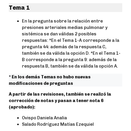
b
t
s
e
Tema 1
o
e
A
o
r
p
En la pregunta sobre la relación entre
k
p
presiones arteriales medias pulmonar y
sistémica se dan válidas 2 posibles
respuestas: *En el Tema 1-A corresponde a la
pregunta 44: además de la respuesta C,
también se da válida la opción D. *En el Tema 1-
B corresponde a la pregunta 9: además de la
respuesta B, también se da válida la opción A.
*
En los demás Temas no hubo nuevas
modificaciones de preguntas
A partir de las revisiones, también se realizó la
corrección de notas y pasan
a tener nota 6
(aprobado):
Ovispo Daniela Analia
Salado Rodríguez Matías Ezequiel