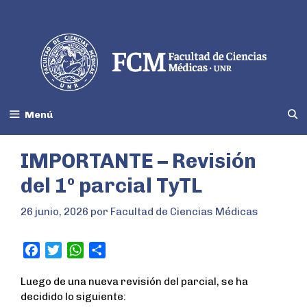
Menú
IMPORTANTE – Revisión
del 1º parcial TyTL
26 junio, 2026
por
Facultad de Ciencias Médicas
F
T
W
S
a
w
h
h
Luego de una nueva revisión del parcial, se ha
c
i
a
a
decidido lo siguiente:
e
t
t
r