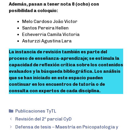
Además, pasan a tener nota 8 (ocho) con
posibilidad a coloquio:
Melo Cardoso João Victor
Santos Pereira Hellen
Echeverria Camila Victoria
Asturzzi Agustina Lara
La instancia de revisión también es parte del
proceso de enseñanza-aprendizaje; se estimula la
capacidad de reflexión crítica sobre los contenidos
evaluados y la búsqueda bibliográfica. Los análisis
que se han iniciado en este espacio pueden
continuar en los encuentros de tutoría o de
consulta con expertos de cada disciplina.
Publicaciones TyTL
Revisión del 2º parcial CyD
Defensa de tesis – Maestría en Psicopatologia y