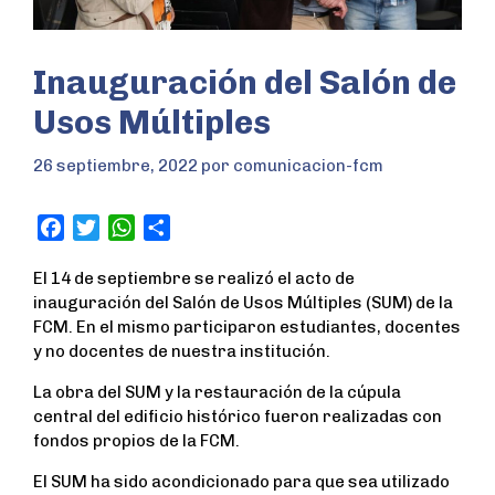
Inauguración del Salón de
Usos Múltiples
26 septiembre, 2022
por
comunicacion-fcm
F
T
W
S
a
w
h
h
El 14 de septiembre se realizó el acto de
c
i
a
a
inauguración del Salón de Usos Múltiples (SUM) de la
e
t
t
r
FCM. En el mismo participaron estudiantes, docentes
b
t
s
e
y no docentes de nuestra institución.
o
e
A
o
r
p
La obra del SUM y la restauración de la cúpula
k
p
central del edificio histórico fueron realizadas con
fondos propios de la FCM.
El SUM ha sido acondicionado para que sea utilizado