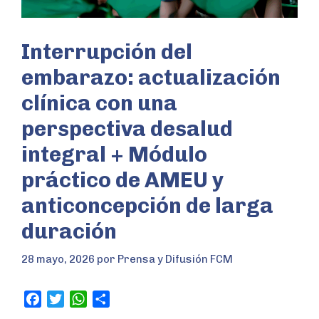
Interrupción del
embarazo: actualización
clínica con una
perspectiva desalud
integral + Módulo
práctico de AMEU y
anticoncepción de larga
duración
28 mayo, 2026
por
Prensa y Difusión FCM
F
T
W
S
a
w
h
h