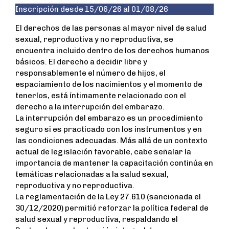
Inscripción desde 15/06/26 al 01/08/26
c
i
a
a
e
t
t
r
El derechos de las personas al mayor nivel de salud
b
t
s
e
sexual, reproductiva y no reproductiva, se
o
e
A
encuentra incluido dentro de los derechos humanos
o
r
p
básicos. El derecho a decidir libre y
k
p
responsablemente el número de hijos, el
espaciamiento de los nacimientos y el momento de
tenerlos, está íntimamente relacionado con el
derecho a la interrupción del embarazo.
La interrupción del embarazo es un procedimiento
seguro si es practicado con los instrumentos y en
las condiciones adecuadas. Más allá de un contexto
actual de legislación favorable, cabe señalar la
importancia de mantener la capacitación continúa en
temáticas relacionadas a la salud sexual,
reproductiva y no reproductiva.
La reglamentación de la Ley 27.610 (sancionada el
30/12/2020) permitió reforzar la política federal de
salud sexual y reproductiva, respaldando el