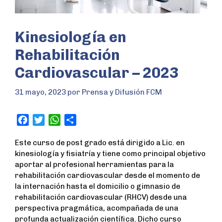
Kinesiología en
Rehabilitación
Cardiovascular – 2023
31 mayo, 2023
por
Prensa y Difusión FCM
F
T
W
S
a
w
h
h
Este curso de post grado está dirigido a Lic. en
c
i
a
a
kinesiología y fisiatría y tiene como principal objetivo
e
t
t
r
aportar al profesional herramientas para la
b
t
s
e
rehabilitación cardiovascular desde el momento de
o
e
A
la internación hasta el domicilio o gimnasio de
o
r
p
rehabilitación cardiovascular (RHCV) desde una
k
p
perspectiva pragmática, acompañada de una
profunda actualización científica. Dicho curso