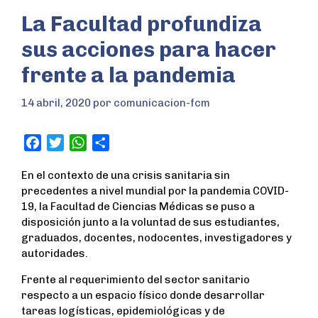
La Facultad profundiza
sus acciones para hacer
frente a la pandemia
14 abril, 2020
por
comunicacion-fcm
F
T
W
S
a
w
h
h
En el contexto de una crisis sanitaria sin
c
i
a
a
precedentes a nivel mundial por la pandemia COVID-
e
t
t
r
19, la Facultad de Ciencias Médicas se puso a
b
t
s
e
disposición junto a la voluntad de sus estudiantes,
o
e
A
graduados, docentes, nodocentes, investigadores y
o
r
p
autoridades.
k
p
Frente al requerimiento del sector sanitario
respecto a un espacio físico donde desarrollar
tareas logísticas, epidemiológicas y de