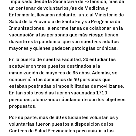
Impulsado desde la Secretaría de Extensión, más de
c
i
a
a
un centenar de voluntarios/as de Medicina y
e
t
t
r
Enfermería, llevaron adelante, junto al Ministerio de
b
t
s
e
Salud de la Provincia de Santa Fe y su Programa de
o
e
A
Inmunizaciones, la enorme tarea de colaborar en la
o
r
p
vacunación a las personas que más riesgo tienen
k
p
durante esta pandemia, que son nuestros adultos
mayores y quienes padecen patologías crónicas.
En la puerta de nuestra Facultad, 30 estudiantes
sostuvieron tres puestos destinados a la
inmunización de mayores de 65 años. Además, se
concurrió a los domicilios de 40 personas que
estaban postradas o imposibilitadas de movilizarse.
En tan solo tres días fueron vacunadas 1710
personas, alcanzando rápidamente con los objetivos
propuestos.
Por su parte, mas de 60 estudiantes voluntarios y
voluntarias fueron puestos a disposición de los
Centros de Salud Provinciales para asistir a las