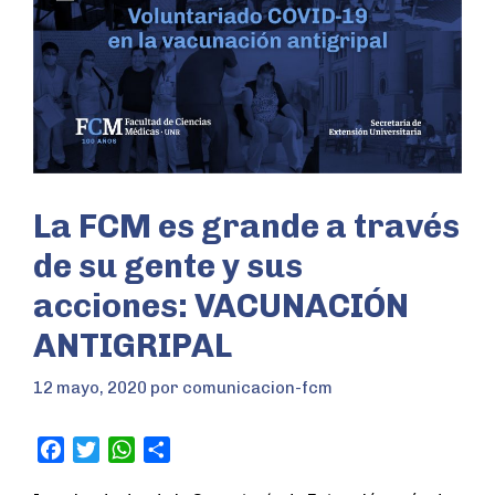
La FCM es grande a través
de su gente y sus
acciones: VACUNACIÓN
ANTIGRIPAL
12 mayo, 2020
por
comunicacion-fcm
F
T
W
S
a
w
h
h