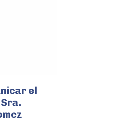
icar el
 Sra.
Gomez