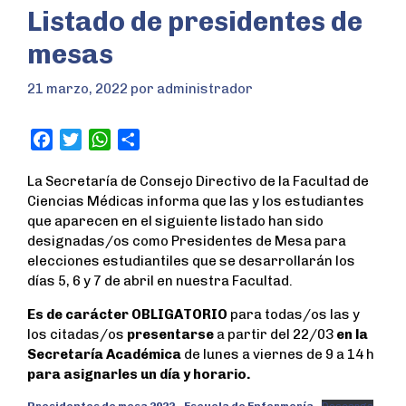
Listado de presidentes de
mesas
21 marzo, 2022
por
administrador
F
T
W
S
a
w
h
h
La Secretaría de Consejo Directivo de la Facultad de
c
i
a
a
Ciencias Médicas informa que las y los estudiantes
e
t
t
r
que aparecen en el siguiente listado han sido
b
t
s
e
designadas/os como Presidentes de Mesa para
o
e
A
elecciones estudiantiles que se desarrollarán los
o
r
p
días 5, 6 y 7 de abril en nuestra Facultad.
k
p
Es de carácter OBLIGATORIO
para todas/os las y
los citadas/os
presentarse
a partir del 22/03
en la
Secretaría Académica
de lunes a viernes de 9 a 14 h
para asignarles un día y horario.