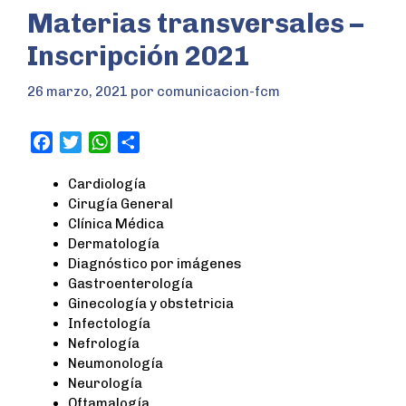
Materias transversales –
Inscripción 2021
26 marzo, 2021
por
comunicacion-fcm
F
T
W
S
a
w
h
h
Cardiología
c
i
a
a
Cirugía General
e
t
t
r
Clínica Médica
b
t
s
e
Dermatología
o
e
A
Diagnóstico por imágenes
o
r
p
Gastroenterología
k
p
Ginecología y obstetricia
Infectología
Nefrología
Neumonología
Neurología
Oftamalogía