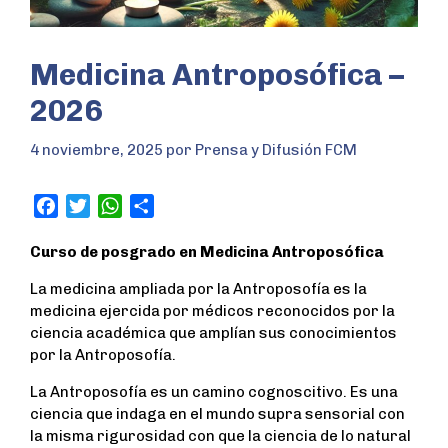
Medicina Antroposófica –
2026
4 noviembre, 2025
por
Prensa y Difusión FCM
F
T
W
S
a
w
h
h
Curso de posgrado en Medicina Antroposófica
c
i
a
a
e
t
t
r
La medicina ampliada por la Antroposofía es la
b
t
s
e
medicina ejercida por médicos reconocidos por la
o
e
A
ciencia académica que amplían sus conocimientos
o
r
p
por la Antroposofía.
k
p
La Antroposofía es un camino cognoscitivo. Es una
ciencia que indaga en el mundo supra sensorial con
la misma rigurosidad con que la ciencia de lo natural