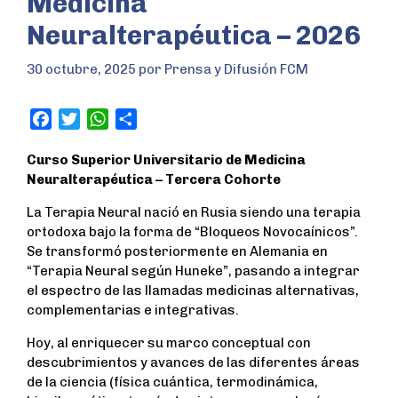
Medicina
Neuralterapéutica – 2026
30 octubre, 2025
por
Prensa y Difusión FCM
F
T
W
S
a
w
h
h
Curso Superior Universitario de Medicina
c
i
a
a
Neuralterapéutica – Tercera Cohorte
e
t
t
r
b
t
s
e
La Terapia Neural nació en Rusia siendo una terapia
o
e
A
ortodoxa bajo la forma de “Bloqueos Novocaínicos”.
o
r
p
Se transformó posteriormente en Alemania en
k
p
“Terapia Neural según Huneke”, pasando a integrar
el espectro de las llamadas medicinas alternativas,
complementarias e integrativas.
Hoy, al enriquecer su marco conceptual con
descubrimientos y avances de las diferentes áreas
de la ciencia (física cuántica, termodinámica,