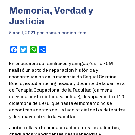
Memoria, Verdad y
Justicia
5 abril, 2021
por
comunicacion-fcm
F
T
W
S
a
w
h
h
En presencia de familiares y amigas/os, la FCM
c
i
a
a
realizó un acto de reparación histórica y
e
t
t
r
reconstrucción de la memoria de Raquel Cristina
b
t
s
e
Boero, estudiante, egresada y docente de la carrera
o
e
A
de Terapia Ocupacional de la Facultad (carrera
o
r
p
cerrada por la dictadura militar), desaparecida el 10
k
p
diciembre de 1976, que hasta el momento no se
encontraba dentro del listado oficial de lxs detenidxs
y desaparecidxs de la Facultad.
Junto a ella se homenajeó a docentes, estudiantes,
graduados y nodocentes desaparecidxs y