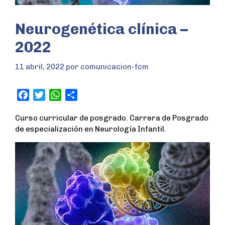
Neurogenética clínica –
2022
11 abril, 2022
por
comunicacion-fcm
F
T
W
S
a
w
h
h
Curso curricular de posgrado. Carrera de Posgrado
c
i
a
a
de especialización en Neurología Infantil.
e
t
t
r
b
t
s
e
o
e
A
o
r
p
k
p