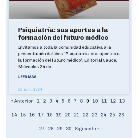
Psiquiatría: sus aportes a la
formación del futuro médico
Invitamos a toda la comunidad educativa a la
presentación del libro “Psiquiatría: sus aportes a
la formación del futuro médico”. Editorial Cauce.
Miércoles 24 de
LEER MÁS
16 abril, 2024
« Anterior
1
2
3
4
5
6
7
8
9
10
11
12
13
14
15
16
17
18
19
20
21
22
23
24
25
26
27
28
29
30
Siguiente »