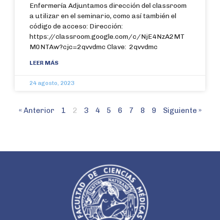
Enfermería Adjuntamos dirección del classroom
a utilizar en el seminario, como así también el
código de acceso: Dirección:
https://classroom.google.com/c/NjE4NzA2MT
M0NTAw?cjc=2qvvdmc Clave: 2qvvdmc
LEER MÁS
24 agosto, 2023
« Anterior
1
2
3
4
5
6
7
8
9
Siguiente »