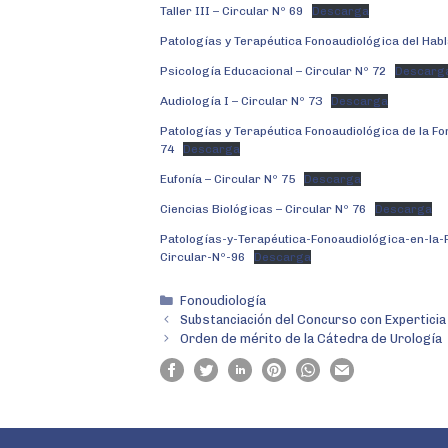
Taller III – Circular Nº 69
Descarga
Patologías y Terapéutica Fonoaudiológica del Habl
Psicología Educacional – Circular Nº 72
Descarg
Audiología I – Circular Nº 73
Descarga
Patologías y Terapéutica Fonoaudiológica de la Fo
74
Descarga
Eufonía – Circular Nº 75
Descarga
Ciencias Biológicas – Circular Nº 76
Descarga
Patologías-y-Terapéutica-Fonoaudiológica-en-la-Pa
Circular-Nº-96
Descarga
Fonoudiología
Substanciación del Concurso con Experticia
Orden de mérito de la Cátedra de Urología