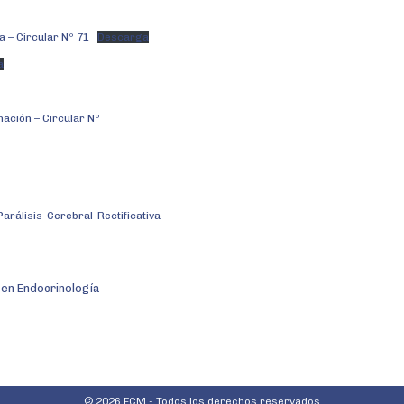
a – Circular Nº 71
Descarga
a
nación – Circular Nº
rálisis-Cerebral-Rectificativa-
 en Endocrinología
© 2026 FCM - Todos los derechos reservados