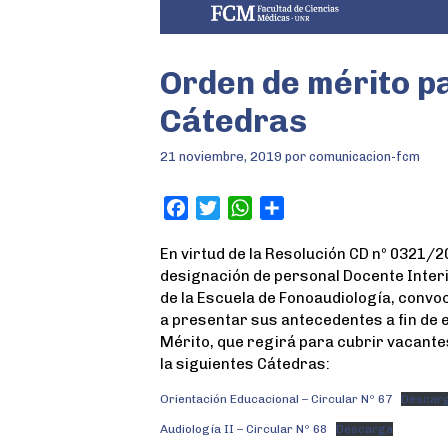
Orden de mérito p
Cátedras
21 noviembre, 2019
por
comunicacion-fcm
F
T
W
S
a
w
h
h
En virtud de la Resolución CD nº 0321/
c
i
a
a
designación de personal Docente Interi
e
t
t
r
de la Escuela de Fonoaudiología, convoc
b
t
s
e
a presentar sus antecedentes a fin de 
o
e
A
Mérito, que regirá para cubrir vacante
o
r
p
la siguientes Cátedras:
k
p
Orientación Educacional – Circular Nº 67
Descar
Audiología II – Circular Nº 68
Descarga