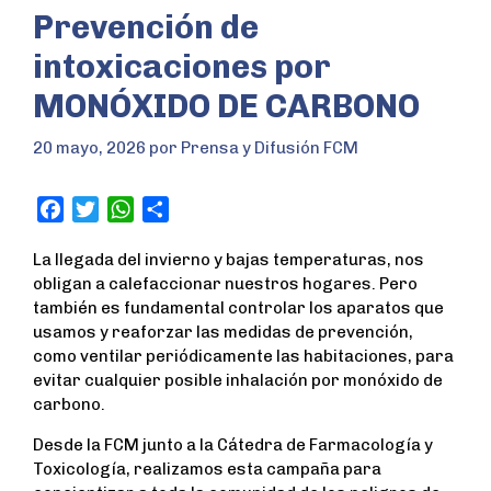
Prevención de
intoxicaciones por
MONÓXIDO DE CARBONO
20 mayo, 2026
por
Prensa y Difusión FCM
F
T
W
S
a
w
h
h
La llegada del invierno y bajas temperaturas, nos
c
i
a
a
obligan a calefaccionar nuestros hogares. Pero
e
t
t
r
también es fundamental controlar los aparatos que
b
t
s
e
usamos y reaforzar las medidas de prevención,
o
e
A
como ventilar periódicamente las habitaciones, para
o
r
p
evitar cualquier posible inhalación por monóxido de
k
p
carbono.
Desde la FCM junto a la Cátedra de Farmacología y
Toxicología, realizamos esta campaña para