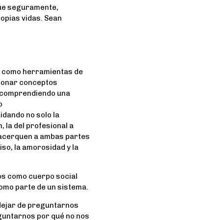
que seguramente,
opias vidas. Sean
BS como herramientas de
ionar conceptos
, comprendiendo una
o
idando no solo la
, la del profesional a
 acerquen a ambas partes
so, la amorosidad y la
os como cuerpo social
omo parte de un sistema.
dejar de preguntarnos
guntarnos por qué no nos