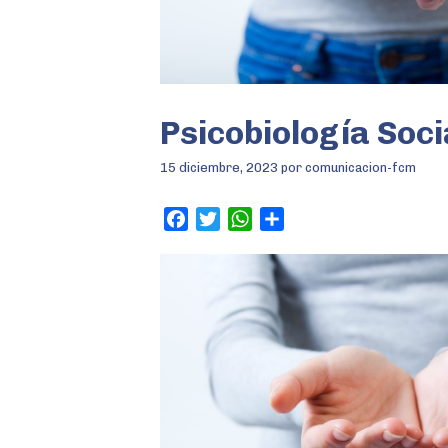
Psicobiología Soci
15 diciembre, 2023
por
comunicacion-fcm
F
T
W
S
a
w
h
h
c
i
a
a
e
t
t
r
b
t
s
e
o
e
A
o
r
p
k
p