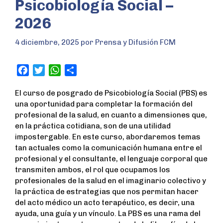
Psicobiología Social –
2026
4 diciembre, 2025
por
Prensa y Difusión FCM
F
T
W
S
a
w
h
h
El curso de posgrado de Psicobiología Social (PBS) es
c
i
a
a
una oportunidad para completar la formación del
e
t
t
r
profesional de la salud, en cuanto a dimensiones que,
b
t
s
e
en la práctica cotidiana, son de una utilidad
o
e
A
impostergable. En este curso, abordaremos temas
o
r
p
tan actuales como la comunicación humana entre el
k
p
profesional y el consultante, el lenguaje corporal que
transmiten ambos, el rol que ocupamos los
profesionales de la salud en el imaginario colectivo y
la práctica de estrategias que nos permitan hacer
del acto médico un acto terapéutico, es decir, una
ayuda, una guía y un vínculo. La PBS es una rama del