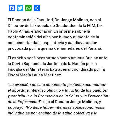
F
T
W
S
a
w
h
h
El Decano de la Facultad, Dr. Jorge Molinas, con el
c
i
a
a
Director de la Escuela de Graduados de la FCM, Dr.
e
t
t
r
Pablo Arias, elaboraron un informe sobre la
b
t
s
e
contaminación del aire por humo y aumento de la
o
e
A
morbimortalidad respiratoria y cardiovascular
o
r
p
provocada por la quema de humedales del Paraná.
k
p
El escrito será presentado como Amicus Curiae ante
la Corte Suprema de Justicia de la Nación por la
Fiscalía del Ministerio Extrapenal coordinado por la
Fiscal María Laura Martinez.
“La creación de este documento pretende acompañar
el abordaje interdisciplinario y la lucha de los pueblos
y contribuir a la Promoción de la Salud y la Prevención
de la Enfermedad”
, dijo el Decano Jorge Molinas, y
subrayó:
“No debe haber intereses socioeconómicos
individuales por encima de la salud colectiva y la