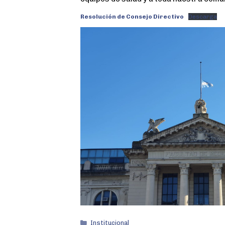
o
e
A
o
r
p
Resolución de Consejo Directivo
Descarga
k
p
Institucional