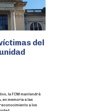
víctimas del
unidad
tivo, la FCM mantendrá
a, en memoria a las
reconocimiento a los
nidad.