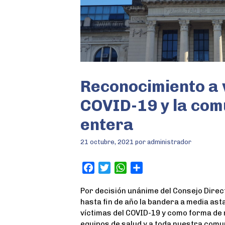
Reconocimiento a 
COVID-19 y la com
entera
21 octubre, 2021
por
administrador
F
T
W
S
a
w
h
h
Por decisión unánime del Consejo Direc
c
i
a
a
hasta fin de año la bandera a media ast
e
t
t
r
víctimas del COVID-19 y como forma de 
b
t
s
e
equipos de salud y a toda nuestra comu