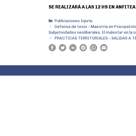
o
r
p
SE REALIZARÁ A LAS 12 HS EN ANFITE
k
p
Publicaciones Injuria
Defensa de tesis – Maestría en Psicopatolo
Subjetividades neoliberales. El malestar en la cu
PRACTICAS TERRITORIALES – SALIDAS A T