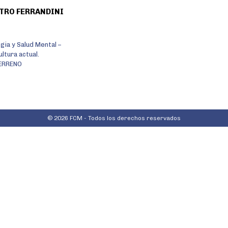
ATRO FERRANDINI
gia y Salud Mental –
ltura actual.
ERRENO
© 2026 FCM - Todos los derechos reservados