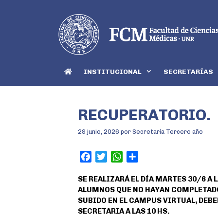
INSTITUCIONAL
SECRETARÍAS
RECUPERATORIO.
29 junio, 2026
por
Secretaría Tercero año
F
T
W
S
a
w
h
h
SE REALIZARÁ EL DÍA MARTES 30/6 A 
c
i
a
a
ALUMNOS QUE NO HAYAN COMPLETAD
e
t
t
r
SUBIDO EN EL CAMPUS VIRTUAL, DEBE
b
t
s
e
SECRETARIA A LAS 10 HS.
o
e
A