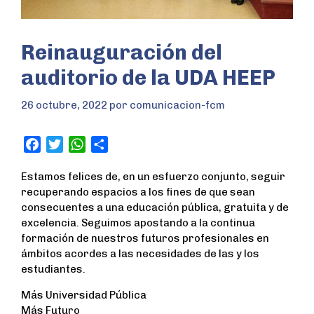
Reinauguración del
auditorio de la UDA HEEP
26 octubre, 2022
por
comunicacion-fcm
F
T
W
S
a
w
h
h
Estamos felices de, en un esfuerzo conjunto, seguir
c
i
a
a
recuperando espacios a los fines de que sean
e
t
t
r
consecuentes a una educación pública, gratuita y de
b
t
s
e
excelencia. Seguimos apostando a la continua
o
e
A
formación de nuestros futuros profesionales en
o
r
p
ámbitos acordes a las necesidades de las y los
k
p
estudiantes.
Más Universidad Pública
Más Futuro