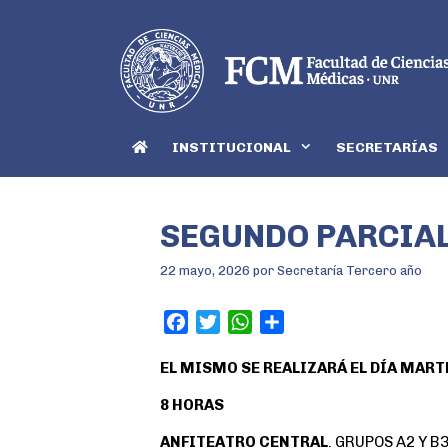
INSTITUCIONAL
SECRETARÍAS
SEGUNDO PARCIA
22 mayo, 2026
por
Secretaría Tercero año
F
T
W
S
a
w
h
h
EL MISMO SE REALIZARÁ EL DÍA MART
c
i
a
a
e
t
t
r
8 HORAS
b
t
s
e
o
e
A
ANFITEATRO CENTRAL
. GRUPOS A2 Y B3