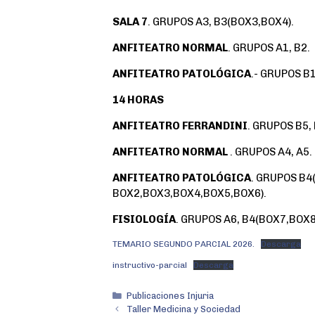
o
r
p
SALA 7
. GRUPOS A3, B3(BOX3,BOX4).
k
p
ANFITEATRO NORMAL
. GRUPOS A1, B2.
ANFITEATRO PATOLÓGICA
.- GRUPOS B1
14 HORAS
ANFITEATRO FERRANDINI
. GRUPOS B5, 
ANFITEATRO NORMAL
. GRUPOS A4, A5.
ANFITEATRO PATOLÓGICA
. GRUPOS B4
BOX2,BOX3,BOX4,BOX5,BOX6).
FISIOLOGÍA
. GRUPOS A6, B4(BOX7,BOX8
TEMARIO SEGUNDO PARCIAL 2026.
Descarga
instructivo-parcial
Descarga
Publicaciones Injuria
Taller Medicina y Sociedad