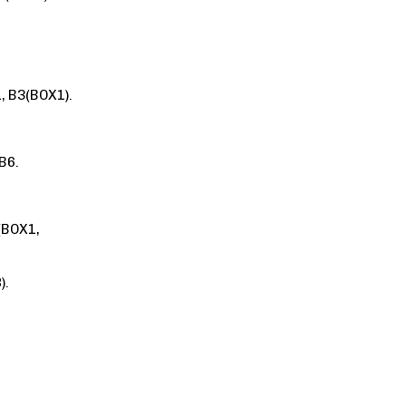
, B3(BOX1).
B6.
(BOX1,
).