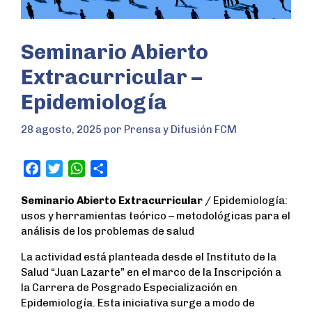
Seminario Abierto
Extracurricular –
Epidemiología
28 agosto, 2025
por
Prensa y Difusión FCM
F
T
W
S
a
w
h
h
Seminario Abierto Extracurricular
/ Epidemiología:
c
i
a
a
usos y herramientas teórico – metodológicas para el
e
t
t
r
análisis de los problemas de salud
b
t
s
e
o
e
A
La actividad está planteada desde el Instituto de la
o
r
p
Salud “Juan Lazarte” en el marco de la Inscripción a
k
p
la Carrera de Posgrado Especialización en
Epidemiología. Esta iniciativa surge a modo de