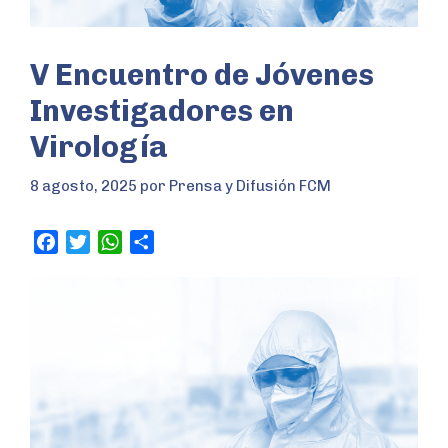
V Encuentro de Jóvenes
Investigadores en
Virología
8 agosto, 2025
por
Prensa y Difusión FCM
F
T
W
S
a
w
h
h
c
i
a
a
e
t
t
r
b
t
s
e
o
e
A
o
r
p
k
p