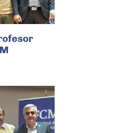
rofesor
CM