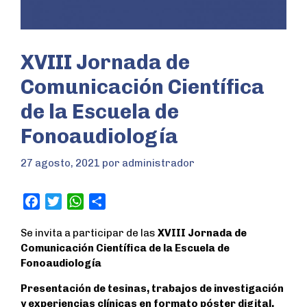
XVIII Jornada de
Comunicación Científica
de la Escuela de
Fonoaudiología
27 agosto, 2021
por
administrador
F
T
W
S
a
w
h
h
Se invita a participar de las
XVIII Jornada de
c
i
a
a
Comunicación Científica de la Escuela de
e
t
t
r
Fonoaudiología
b
t
s
e
o
e
A
Presentación de tesinas, trabajos de investigación
o
r
p
y experiencias clínicas en formato póster digital,