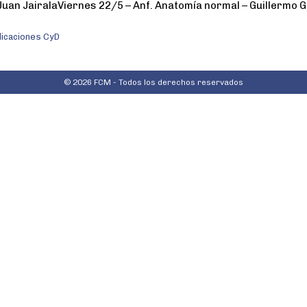
Juan JairalaViernes 22/5 – Anf. Anatomía normal – Guillermo G
licaciones CyD
© 2026 FCM - Todos los derechos reservados